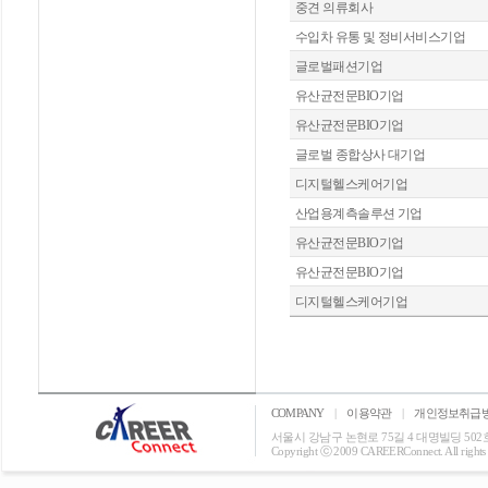
중견 의류회사
수입차 유통 및 정비서비스기업
글로벌패션기업
유산균전문BIO기업
유산균전문BIO기업
글로벌 종합상사 대기업
디지털헬스케어기업
산업용계측솔루션 기업
유산균전문BIO기업
유산균전문BIO기업
디지털헬스케어기업
COMPANY
|
이용약관
|
개인정보취급
서울시 강남구 논현로 75길 4 대명빌딩 502호 T: 0
Copyright ⓒ 2009 CAREERConnect. All rights r