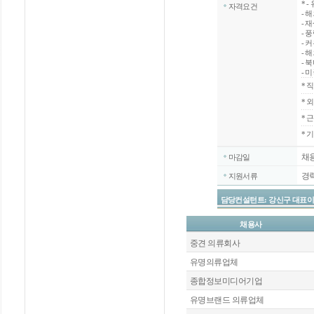
*
-
자격요건
- 
- 
- 
- 
- 
- 
- 
*
직
*
외
*
근
* 
채
마감일
경
지원서류
담당컨설턴트: 강신구 대표이사 / 070
채용사
중견 의류회사
유명의류업체
종합정보미디어기업
유명브랜드 의류업체