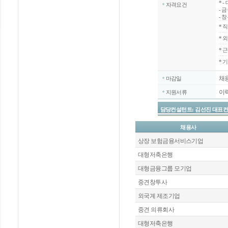
*
-
자격요건
- 
- 
*
직
*
외
*
근
* 
채
마감일
이
지원서류
담당컨설턴트: 김선진 대표컨설턴트 / 
채용사
상장 보험금융서비스기업
대형저축은행
대형금융그룹 모기업
중견창투사
외국계 제조기업
중견 의류회사
대형저축은행