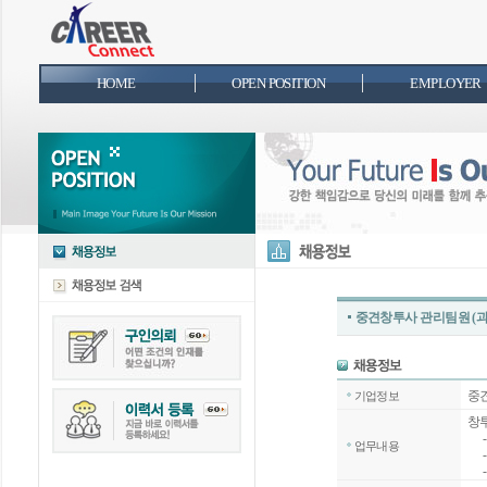
HOME
OPEN POSITION
EMPLOYER
중견창투사 관리팀원 (과
중
기업정보
창투
-
업무내용
-
- 