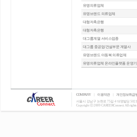
유명의류업체
유명브랜드 의류업체
대형저축은행
대형저축은행
대그룹계열 서비스업종
대그룹 중공업/건설부문 계열사
유명브랜드 아동복 의류업체
유명의류업체 온라인플랫폼 운영
COMPANY
|
이용약관
|
개인정보취급
서울시 강남구 논현로 75길 4 대명빌딩 502호 T: 0
Copyright ⓒ 2009 CAREERConnect. All rights r