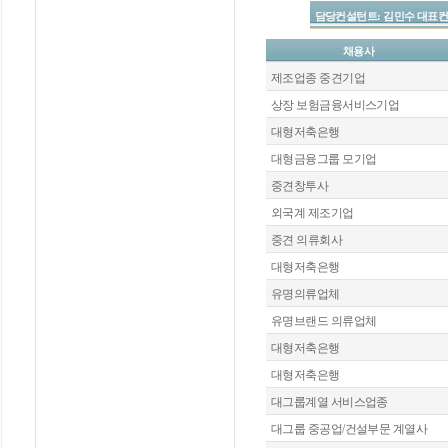
담당컨설턴트: 김민수 대표컨설턴트 / 
채용사
제조업종 중견기업
상장 보험금융서비스기업
대형저축은행
대형금융그룹 모기업
중견창투사
외국계 제조기업
중견 의류회사
대형저축은행
유명의류업체
유명브랜드 의류업체
대형저축은행
대형저축은행
대그룹계열 서비스업종
대그룹 중공업/건설부문 계열사