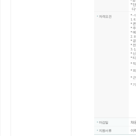
- 
* 
다
*
-
자격요건
1.
* 
* 
* 
2.
* 
* 
3.
* 
* 
*
직
*
외
*
근
* 
채
마감일
이
지원서류