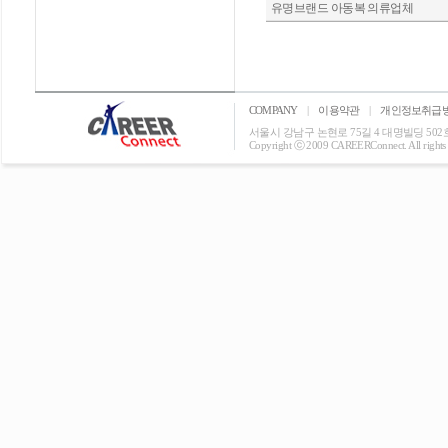
유명브랜드 아동복 의류업체
COMPANY
|
이용약관
|
개인정보취급
서울시 강남구 논현로 75길 4 대명빌딩 502호 T: 0
Copyright ⓒ 2009 CAREERConnect. All rights r