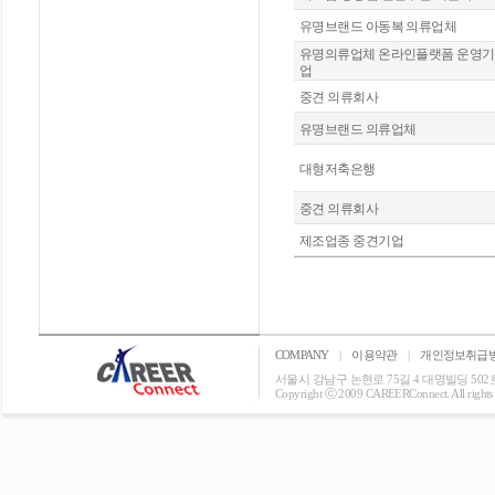
유명브랜드 아동복 의류업체
유명의류업체 온라인플랫폼 운영기
업
중견 의류회사
유명브랜드 의류업체
대형저축은행
중견 의류회사
제조업종 중견기업
COMPANY
|
이용약관
|
개인정보취급
서울시 강남구 논현로 75길 4 대명빌딩 502호 T: 0
Copyright ⓒ 2009 CAREERConnect. All rights r