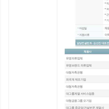
*
직
*
외
*
근
* 
채
마감일
이
지원서류
담당컨설턴트: 김선진 대표컨설턴트 / 
채용사
유명의류업체
유명브랜드 의류업체
대형저축은행
외국계 제조기업
대형저축은행
대그룹계열 서비스업종
대형금융그룹 모기업
대그룹 중공업/건설부문 계열사