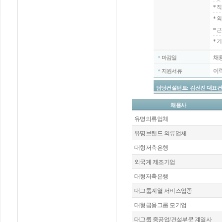
*
직
*
외
*
근
* 
채
마감일
이
지원서류
담당컨설턴트: 김선진 대표컨설턴트 / 
채용사
유명의류업체
유명브랜드 의류업체
대형저축은행
외국계 제조기업
대형저축은행
대그룹계열 서비스업종
대형금융그룹 모기업
대그룹 중공업/건설부문 계열사