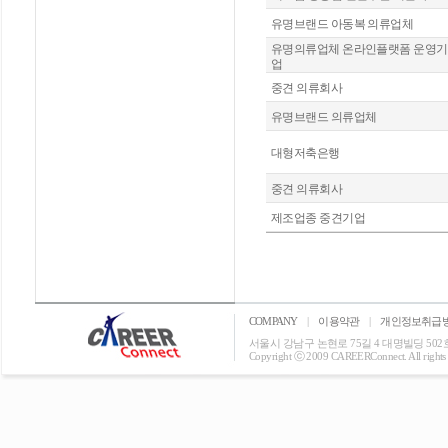
유명브랜드 아동복 의류업체
유명의류업체 온라인플랫폼 운영기
업
중견 의류회사
유명브랜드 의류업체
대형저축은행
중견 의류회사
제조업종 중견기업
COMPANY
|
이용약관
|
개인정보취급
서울시 강남구 논현로 75길 4 대명빌딩 502호 T: 0
Copyright ⓒ 2009 CAREERConnect. All rights r