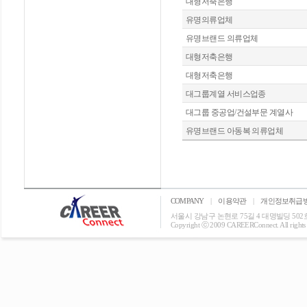
대형저축은행
유명의류업체
유명브랜드 의류업체
대형저축은행
대형저축은행
대그룹계열 서비스업종
대그룹 중공업/건설부문 계열사
유명브랜드 아동복 의류업체
COMPANY
|
이용약관
|
개인정보취급
서울시 강남구 논현로 75길 4 대명빌딩 502호 T: 0
Copyright ⓒ 2009 CAREERConnect. All rights r