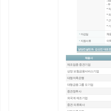
- 
- 
*
직
*
외
*
근
* 
채
마감일
이
지원서류
담당컨설턴트: 김선진 대표컨설턴트 / 
채용사
제조업종 중견기업
상장 보험금융서비스기업
대형저축은행
대형금융그룹 모기업
중견창투사
외국계 제조기업
중견 의류회사